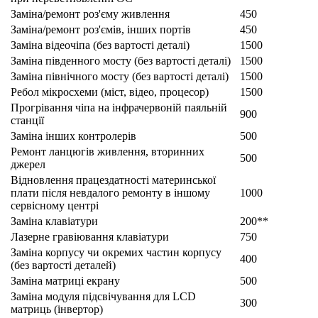
Заміна/ремонт роз'єму живлення
450
Заміна/ремонт роз'ємів, інших портів
450
Заміна відеочіпа (без вартості деталі)
1500
Заміна південного мосту (без вартості деталі)
1500
Заміна північного мосту (без вартості деталі)
1500
Ребол мікросхеми (міст, відео, процесор)
1500
Прогрівання чіпа на інфрачервоній паяльній
900
станції
Заміна інших контролерів
500
Ремонт ланцюгів живлення, вторинних
500
джерел
Відновлення працездатності материнської
плати після невдалого ремонту в іншому
1000
сервісному центрі
Заміна клавіатури
200**
Лазерне гравіювання клавіатури
750
Заміна корпусу чи окремих частин корпусу
400
(без вартості деталей)
Заміна матриці екрану
500
Заміна модуля підсвічування для LCD
300
матриць (інвертор)