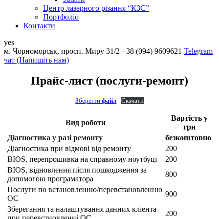
Центр лазерного різання “КЗС”
Портфоліо
Контакти
yes
м. Чорноморськ, просп. Миру 31/2
+38 (094) 9609621
Telеgram
чат (Напишіть нам)
Прайс-лист (послуги-ремонт)
Зберегти
файл
Скачати
Вартість у
Вид роботи
грн
Діагностика у разі ремонту
безкоштовно
Діагностика при відмові від ремонту
200
BIOS, перепрошивка на справному ноутбуці
200
BIOS, відновлення після пошкодження за
800
допомогою програматора
Послуги по встановленню/перевстановленню
900
ОС
Зберегання та налаштування данних кліента
200
при перевстновленні ОС