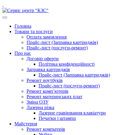
Skip
instagram.com
facebook.com
youtube.com
linkedin.com
,
to
content
open
button
Close
Головна
button
Товари та послуги
Оплата замовлення
Прайс-лист (Заправка картриджів)
Прайс-лист (послуги-ремонт)
Про нас
Договір оферти
Політика конфіденційності
Заправка картриджів
Прайс-лист (Заправка картриджів)
Ремонт ноутбуків
Прайс-лист (послуги-ремонт)
Ремонт комп’ютерів
Ремонт материнських плат
Зміна ОЗУ
Лазерна різка
Лазерне гравіювання клавіатури
Печатки і штампи
Майстерня
Ремонт компьтерів
Увійти