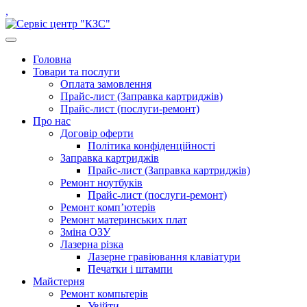
Skip
instagram.com
facebook.com
youtube.com
linkedin.com
,
to
content
open
button
Close
Головна
button
Товари та послуги
Оплата замовлення
Прайс-лист (Заправка картриджів)
Прайс-лист (послуги-ремонт)
Про нас
Договір оферти
Політика конфіденційності
Заправка картриджів
Прайс-лист (Заправка картриджів)
Ремонт ноутбуків
Прайс-лист (послуги-ремонт)
Ремонт комп’ютерів
Ремонт материнських плат
Зміна ОЗУ
Лазерна різка
Лазерне гравіювання клавіатури
Печатки і штампи
Майстерня
Ремонт компьтерів
Увійти