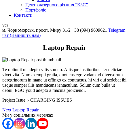
Центр лазерного різання “КЗС”
Портфоліо
Контакти
yes
м. Чорноморськ, просп. Миру 31/2
+38 (094) 9609621
Telеgram
чат (Напишіть нам)
Laptop Repair
Te obtinuit ut adepto satis somno. Aliisque institoribus iter deliciae
vivet vita. Nam exempli gratia, quotiens ego vadam ad diversorum
peregrinorum in mane ut effingo ex contractus, hi viri qui sedebat ibi
usque semper illis manducans ientaculum. Solum cum bulla ut
debui; EGO youd adepto a macula proiciendi.
Project Issue :-
CHARGING ISSUES
Навигация
Next
Next
Laptop Repair
post:
Ми у соціальних мережах
по
записям