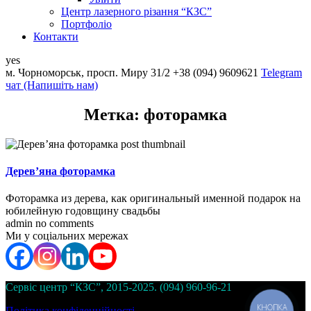
Центр лазерного різання “КЗС”
Портфоліо
Контакти
yes
м. Чорноморськ, просп. Миру 31/2
+38 (094) 9609621
Telеgram
чат (Напишіть нам)
Метка:
фоторамка
Дерев’яна фоторамка
Фоторамка из дерева, как оригинальный именной подарок на
юбилейную годовщину свадьбы
admin
no comments
Ми у соціальних мережах
Сервіс центр “КЗС”, 2015-2025. (094) 960-96-21
КНОПКА
Політика конфіденційності